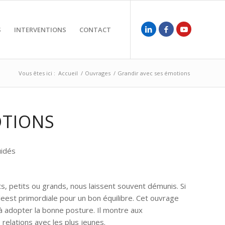
S
INTERVENTIONS
CONTACT
Vous êtes ici :
Accueil
/
Ouvrages
/
Grandir avec ses émotions
OTIONS
uidés
s, petits ou grands, nous laissent souvent démunis. Si
leest primordiale pour un bon équilibre. Cet ouvrage
à adopter la bonne posture. Il montre aux
 relations avec les plus jeunes.