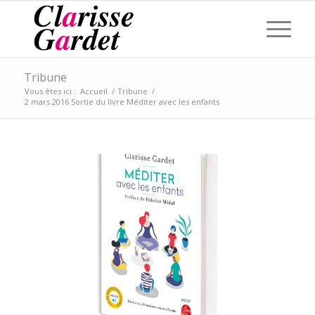
Tribune
Vous êtes ici :
Accueil
/
Tribune
/
2 mars 2016 Sortie du livre Méditer avec les enfants